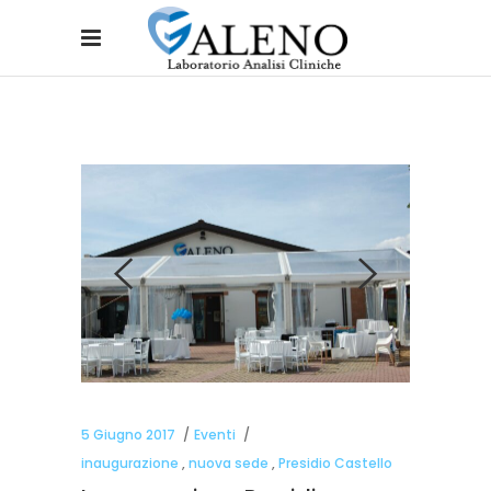
5 Giugno 2017
Eventi
inaugurazione
,
nuova sede
,
Presidio Castello