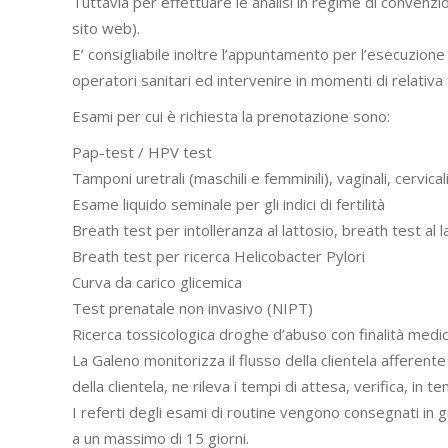
Tuttavia per effettuare le analisi in regime di convenzi
sito web).
E’ consigliabile inoltre l’appuntamento per l’esecuzione 
operatori sanitari ed intervenire in momenti di relativa t
Esami per cui è richiesta la prenotazione sono:
Pap-test / HPV test
Tamponi uretrali (maschili e femminili), vaginali, cervicali
Esame liquido seminale per gli indici di fertilità
Breath test per intolleranza al lattosio, breath test al l
Breath test per ricerca Helicobacter Pylori
Curva da carico glicemica
Test prenatale non invasivo (NIPT)
Ricerca tossicologica droghe d’abuso con finalità medi
La Galeno monitorizza il flusso della clientela afferente 
della clientela, ne rileva i tempi di attesa, verifica, in 
I referti degli esami di routine vengono consegnati in g
a un massimo di 15 giorni.