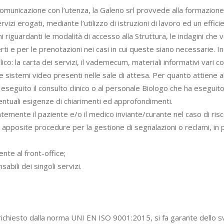
nicazione con l’utenza, la Galeno srl provvede alla formazione di 
rvizi erogati, mediante l’utilizzo di istruzioni di lavoro ed un effi
ni riguardanti le modalità di accesso alla Struttura, le indagini ch
referti e per le prenotazioni nei casi in cui queste siano necessarie.
co: la carta dei servizi, il vademecum, materiali informativi vari c
sistemi video presenti nelle sale di attesa. Per quanto attiene all
seguito il consulto clinico o al personale Biologo che ha eseguit
ntuali esigenze di chiarimenti ed approfondimenti.
temente il paziente e/o il medico inviante/curante nel caso di riscon
 apposite procedure per la gestione di segnalazioni o reclami, in 
nte al front-office;
bili dei singoli servizi.
chiesto dalla norma UNI EN ISO 9001:2015, si fa garante dello sv