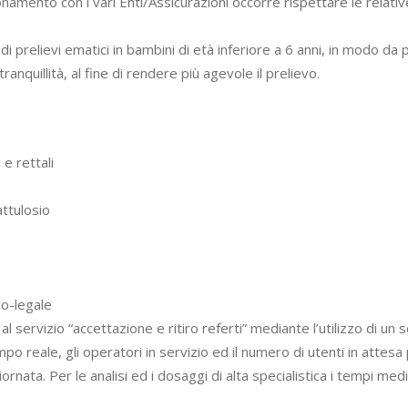
onamento con i vari Enti/Assicurazioni occorre rispettare le relat
di prelievi ematici in bambini di età inferiore a 6 anni, in modo da
ranquillità, al fine di rendere più agevole il prelievo.
 e rettali
attulosio
co-legale
al servizio “accettazione e ritiro referti” mediante l’utilizzo di un
tempo reale, gli operatori in servizio ed il numero di utenti in attesa
iornata. Per le analisi ed i dosaggi di alta specialistica i tempi m