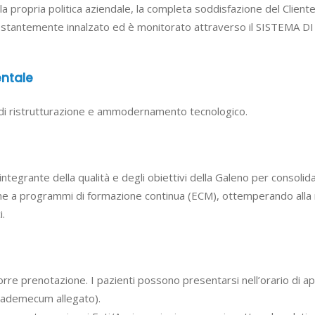
a propria politica aziendale, la completa soddisfazione del Cliente
ne costantemente innalzato ed è monitorato attraverso il SISTE
entale
di ristrutturazione e ammodernamento tecnologico.
integrante della qualità e degli obiettivi della Galeno per consoli
ne a programmi di formazione continua (ECM), ottemperando alla no
i.
corre prenotazione. I pazienti possono presentarsi nell’orario di ape
Vademecum allegato).