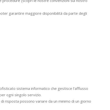
ive procedure (scopri le nostre convenzioni sul nostro
 poter garantire maggiore disponibilità da parte degli
 sofisticato sistema informatico che gestisce l’afflusso
 per ogni singolo servizio.
edi di risposta possono variare da un minimo di un giorno