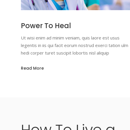
Power To Heal
Ut wisi enim ad minim veniam, quis laore est usus
legentis in iis qui facit eorum nostrud exerci tation ulm
hedi corper turet suscipit lobortis nisl aliquip
Read More
How
To
Live
a