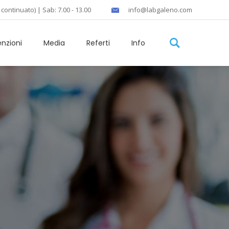
 continuato) | Sab: 7.00 - 13.00
info@labgaleno.com
nzioni
Media
Referti
Info