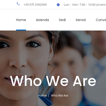
+39 075 5002000
Lun – Ven: 7.00 – 14.00 (orario
Home
Azienda
Sedi
Servizi
Conve
Who We Are
Home
/
Who We Are