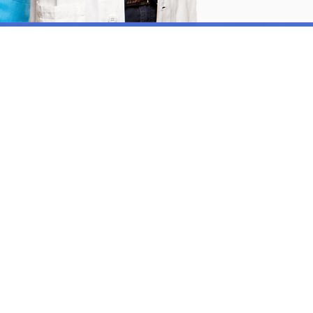
1280
s
Satisfied Patients