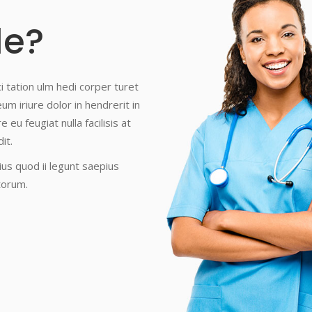
le?
i tation ulm hedi corper turet
eum iriure dolor in hendrerit in
eu feugiat nulla facilisis at
it.
us quod ii legunt saepius
torum.