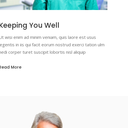
Keeping You Well
Ut wisi enim ad minim veniam, quis laore est usus
legentis in iis qui facit eorum nostrud exerci tation ulm
hedi corper turet suscipit lobortis nisl aliquip
Read More