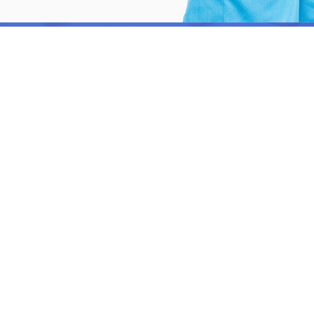
146
388
ifferent Services
Blood Donation