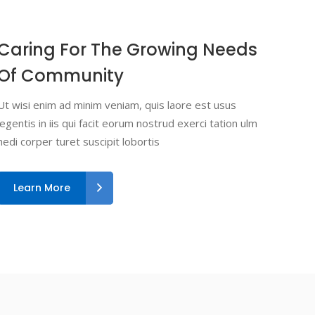
Caring For The Growing Needs
Of Community
Ut wisi enim ad minim veniam, quis laore est usus
legentis in iis qui facit eorum nostrud exerci tation ulm
hedi corper turet suscipit lobortis
Learn More