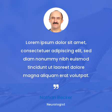
 amet,
Lorem ipsum dolor sit amet,
Lorem
lit, sed
consectetuer adipiscing elit, sed
consect
uismod
diam nonummy nibh euismod
diam 
olore
tincidunt ut laoreet dolore
tinc
utpat.
magna aliquam erat volutpat.
magna
Nathan Becker
Neurologist