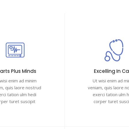
Home
Azienda
Sedi
Servizi
Conve
arts Plus Minds
Excelling In C
wisi enim ad minim
Ut wisi enim ad m
m, quis laore nostrud
veniam, quis laore n
rci tation ulm hedi
exerci tation ulm 
rper turet suscipit
corper turet susci