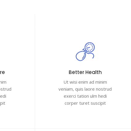
nzioni
Media
Referti
Info
are
Better Health
inim
Ut wisi enim ad minim
ostrud
veniam, quis laore nostrud
hedi
exerci tation ulm hedi
pit
corper turet suscipit