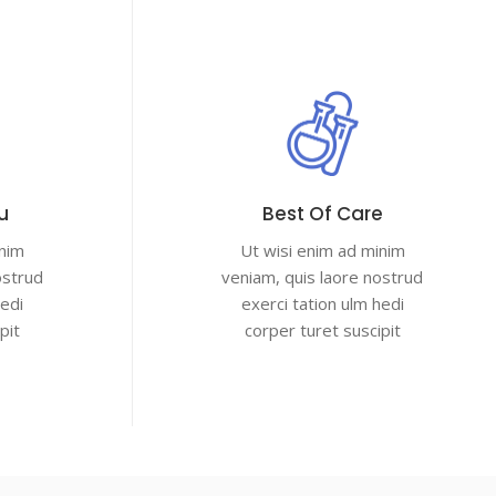
u
Best Of Care
inim
Ut wisi enim ad minim
ostrud
veniam, quis laore nostrud
hedi
exerci tation ulm hedi
pit
corper turet suscipit