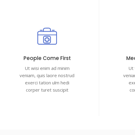
People Come First
Med
Ut wisi enim ad minim
Ut 
veniam, quis laore nostrud
venia
exerci tation ulm hedi
exe
corper turet suscipit
co