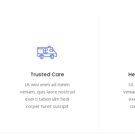
Trusted Care
He
Ut wisi enim ad minim
Ut 
veniam, quis laore nostrud
venia
exerci tation ulm hedi
exe
corper turet suscipit
co